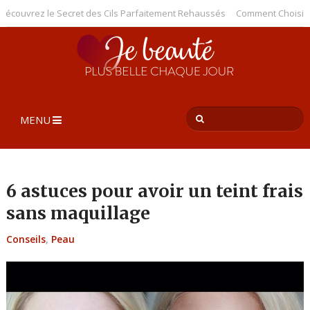
couvrez le Secret des Cils Parfaitement Rehaussés
Comment Choisir le Me
MENU
6 astuces pour avoir un teint frais
sans maquillage
Conseils
,
Peau