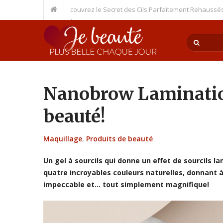
n pour Cils – Découvrez le Secret des Cils Parfaitement Rehaussés
Comme
ssez la beauté!
Nanobrow Lamination
beauté!
Maquillage
,
Produits de beauté
Un gel à sourcils qui donne un effet de sourcils
quatre incroyables couleurs naturelles, donnant à
impeccable et… tout simplement magnifique!