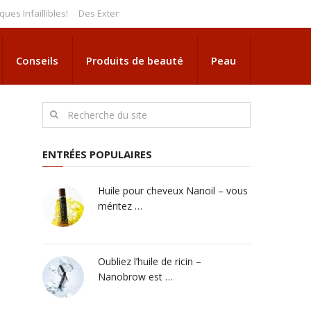
llibles!
Des Extensions de Cils à Appliquer Soi-Même à la Maison? Déco
Conseils
Produits de beauté
Peau
ENTRÉES POPULAIRES
Huile pour cheveux Nanoil – vous
méritez …
Oubliez l’huile de ricin –
Nanobrow est …