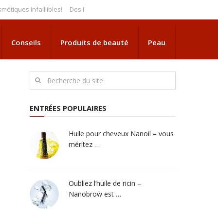
s Infaillibles!
Des Extensions de Cils à Appliquer Soi-Même à la Maiso
Conseils
Produits de beauté
Peau
ENTRÉES POPULAIRES
Huile pour cheveux Nanoil – vous
méritez …
Oubliez l’huile de ricin –
Nanobrow est …