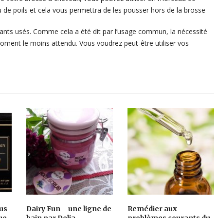
au de poils et cela vous permettra de les pousser hors de la brosse
lants usés. Comme cela a été dit par l’usage commun, la nécessité
u moment le moins attendu. Vous voudrez peut-être utiliser vos
us
Dairy Fun – une ligne de
Remédier aux
ue
bain par Delia
problèmes courants du