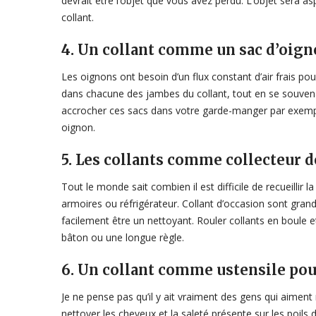
devrait être l’objet que vous avez perdu. L’objet sera aspi
collant.
4. Un collant comme un sac d’oig
Les oignons ont besoin d’un flux constant d’air frais po
dans chacune des jambes du collant, tout en se souven
accrocher ces sacs dans votre garde-manger par exemp
oignon.
5. Les collants comme collecteur 
Tout le monde sait combien il est difficile de recueillir
armoires ou réfrigérateur. Collant d’occasion sont grands 
facilement être un nettoyant. Rouler collants en boule 
bâton ou une longue règle.
6. Un collant comme ustensile pou
Je ne pense pas qu’il y ait vraiment des gens qui aiment
nettoyer les cheveux et la saleté présente sur les poil