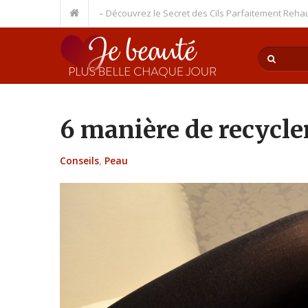
mination pour Cils – Découvrez le Secret des Cils Parfaitement Rehaussés
6 manière de recycle
Conseils
,
Peau