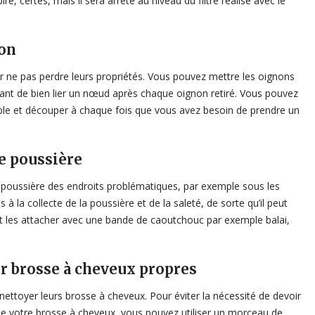
ré, certes, mais il sera arrêté au niveau du filtre réalisé avec le
non
ur ne pas perdre leurs propriétés. Vous pouvez mettre les oignons
ant de bien lier un nœud après chaque oignon retiré. Vous pouvez
le et découper à chaque fois que vous avez besoin de prendre un
de poussière
 la poussière des endroits problématiques, par exemple sous les
à la collecte de la poussière et de la saleté, de sorte qu’il peut
et les attacher avec une bande de caoutchouc par exemple balai,
r brosse à cheveux propres
 nettoyer leurs brosse à cheveux. Pour éviter la nécessité de devoir
s de votre brosse à cheveux, vous pouvez utiliser un morceau de